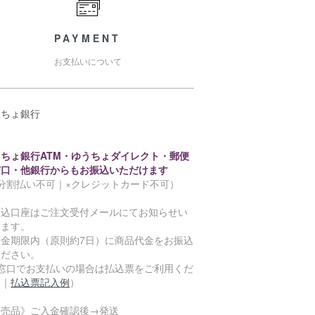
PAYMENT
お支払いについて
うちょ銀行
うちょ銀行ATM・ゆうちょダイレクト・郵便
窓口・他銀行からもお振込いただけます
×分割払い不可｜×クレジットカード不可）
振込口座はご注文受付メールにてお知らせい
します。
入金期限内（原則約7日）に商品代金をお振込
ください。
※窓口でお支払いの場合は払込票をご利用くだ
い｜
払込票記入例
）
即売品》ご入金確認後→発送