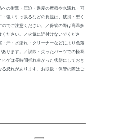
品への衝撃・圧迫・過度の摩擦や水濡れ・可
す・強く引っ張るなどの負担は、破損・型く
すのでご注意ください。／保管の際は高温多
けください。／火気に近付けないでくださ
擦・汗・水濡れ・クリーナーなどにより色落
があります。／誤飲・尖ったパーツでの怪我
／ヒゲは長時間折れ曲がった状態にしておき
なる恐れがあります。お取扱・保管の際はご