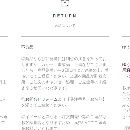
RETURN
返品について
不良品
ゆ
◎商品ならびに発送には細心の注意を払ってお
りますが、万が一、事故品・不備などございま
ゆ
したら、商品到着から3日以内にご連絡の上、着
局
払いにてご返送ください。当店へ商品が到着次
（
日ま
第、ご注文のキャンセル処理・ご返金等の手続
ま
きをさせていただきます。
お
た
ムが
◎
お問合せフォーム
より【受注番号／お名前】
ご
を添えてご連絡ください。
み
（
へ返
◎イメージと異なる・注文間違い等のご返品は
さ
せて
お客様都合となりますため、元払いにてご返送
をお願いいたします。
《