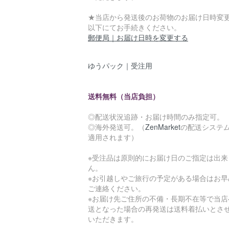
★当店から発送後のお荷物のお届け日時変
以下にてお手続きください。
郵便局｜お届け日時を変更する
ゆうパック｜受注用
送料無料（当店負担）
◎配送状況追跡・お届け時間のみ指定可。
◎海外発送可。（
ZenMarket
の配送システ
適用されます）
※受注品は原則的にお届け日のご指定は出来
ん。
※お引越しやご旅行の予定がある場合はお早
ご連絡ください。
※お届け先ご住所の不備・長期不在等で当店
送となった場合の再発送は送料着払いとさ
いただきます。