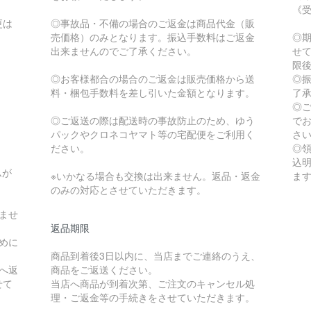
《
更は
◎事故品・不備の場合のご返金は商品代金（販
売価格）のみとなります。振込手数料はご返金
◎
出来ませんのでご了承ください。
せ
限
◎お客様都合の場合のご返金は販売価格から送
◎
料・梱包手数料を差し引いた金額となります。
了
◎
◎ご返送の際は配送時の事故防止のため、ゆう
で
パックやクロネコヤマト等の宅配便をご利用く
さ
ださい。
◎
込
ムが
※いかなる場合も交換は出来ません。返品・返金
ま
のみの対応とさせていただきます。
ませ
返品期限
めに
商品到着後3日以内に、当店までご連絡のうえ、
へ返
商品をご返送ください。
せて
当店へ商品が到着次第、ご注文のキャンセル処
理・ご返金等の手続きをさせていただきます。