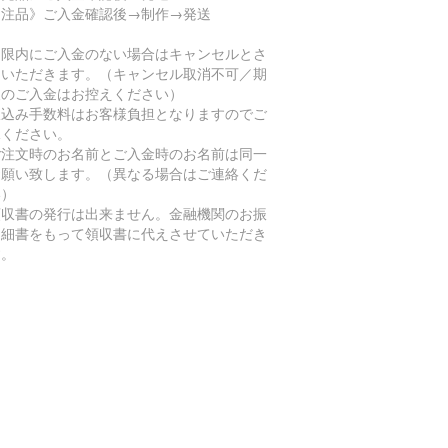
受注品》ご入金確認後→制作→発送
期限内にご入金のない場合はキャンセルとさ
ていただきます。（キャンセル取消不可／期
後のご入金はお控えください）
振込み手数料はお客様負担となりますのでご
承ください。
ご注文時のお名前とご入金時のお名前は同一
お願い致します。（異なる場合はご連絡くだ
い）
領収書の発行は出来ません。金融機関のお振
明細書をもって領収書に代えさせていただき
す。