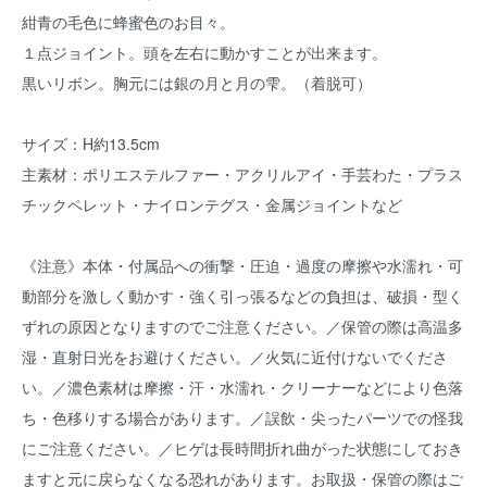
紺青の毛色に蜂蜜色のお目々。
１点ジョイント。頭を左右に動かすことが出来ます。
黒いリボン。胸元には銀の月と月の雫。（着脱可）
サイズ：H約13.5cm
主素材：ポリエステルファー・アクリルアイ・手芸わた・プラス
チックペレット・ナイロンテグス・金属ジョイントなど
《注意》本体・付属品への衝撃・圧迫・過度の摩擦や水濡れ・可
動部分を激しく動かす・強く引っ張るなどの負担は、破損・型く
ずれの原因となりますのでご注意ください。／保管の際は高温多
湿・直射日光をお避けください。／火気に近付けないでくださ
い。／濃色素材は摩擦・汗・水濡れ・クリーナーなどにより色落
ち・色移りする場合があります。／誤飲・尖ったパーツでの怪我
にご注意ください。／ヒゲは長時間折れ曲がった状態にしておき
ますと元に戻らなくなる恐れがあります。お取扱・保管の際はご