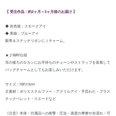
【 受注作品：約2ヶ月～3ヶ月後のお届け 】
◆ 灰色狼：スモークアイ
◆ 黒狼：ブルーアイ
眼帯＆ステッチリボンにＪチャーム。
★２WAY仕様
耳の後ろのＤカンにお手持ちのチェーンやストラップを装着して
バッグチャームとしてもお楽しみいただけます。
サイズ：H約13cm
主素材：ポリエステルファー・アクリルアイ・手芸わた・プラス
チックペレット・スエードなど
《注意》本体・付属品への衝撃・圧迫・過度の摩擦や水濡れ・可